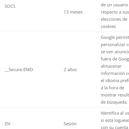
de un usuario
SOCS
13 meses
respecto a sus
elecciones de
cookies
Google permi
personalizar 
se ven anunci
fuera de Goog
almacenar
__Secure-ENID
2 años
información 
el idioma pref
a la hora de
mostrar resul
de búsqueda.
Identifica al u
si está loguea
DV
Sesión
con su cuenta