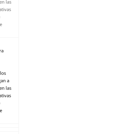
en las
ativas
e
e
ra
los
gan a
en las
ativas
e
e