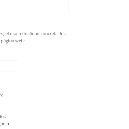
 el uso o finalidad concreta, los
a página web:
ra
los
gan a