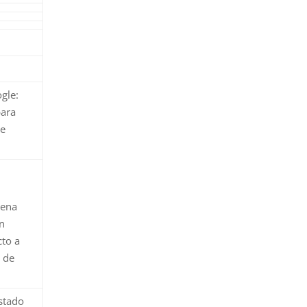
gle:
para
de
cena
n
cto a
 de
stado