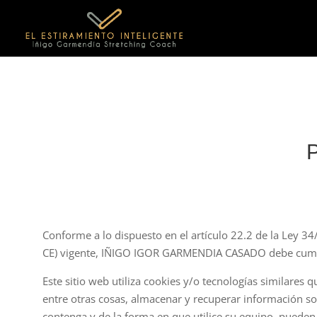
Conforme a lo dispuesto en el artículo 22.2 de la Ley 34
CE) vigente, IÑIGO IGOR GARMENDIA CASADO debe cumplir 
Este sitio web utiliza cookies y/o tecnologías similare
entre otras cosas, almacenar y recuperar información s
contenga y de la forma en que utilice su equipo, pueden 