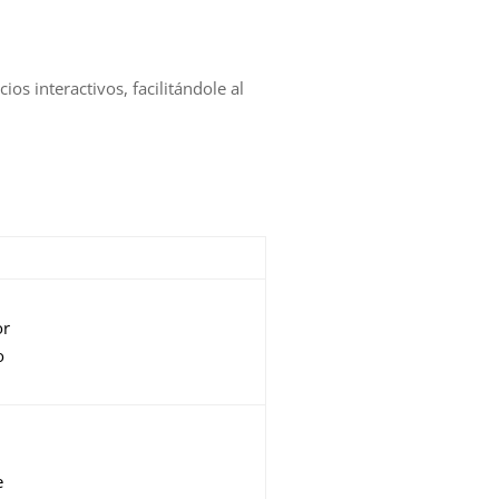
os interactivos, facilitándole al
or
o
e