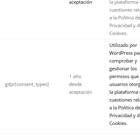
aceptación
la plataforma 
cuestiones rel
a la Política d
Privacidad y d
Cookies.
Utilizado por
WordPress pa
comprobar y
gestionar los
1 año
permisos que 
gdpr[consent_types]
desde
usuarios otor
aceptación
la plataforma 
cuestiones rel
a la Política d
Privacidad y d
Cookies
.