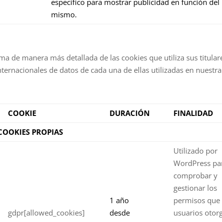
específico para mostrar publicidad en función del
mismo.
 manera más detallada de las cookies que utiliza sus titulares,
nternacionales de datos de cada una de ellas utilizadas en nuestr
COOKIE
DURACIÓN
FINALIDAD
COOKIES PROPIAS
Utilizado por
WordPress pa
comprobar y
gestionar los
1 año
permisos que 
gdpr[allowed_cookies]
desde
usuarios otor