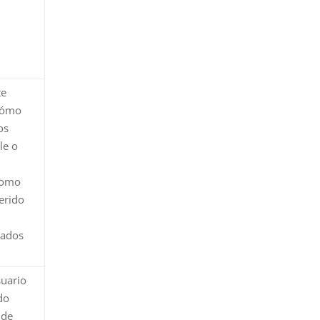
te
cómo
os
le o
como
erido
tados
suario
do
 de